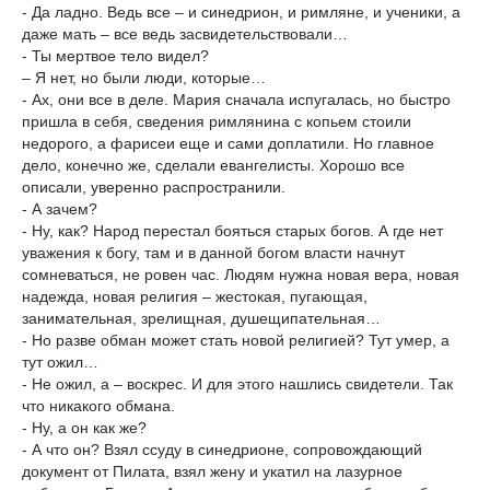
- Да ладно. Ведь все – и синедрион, и римляне, и ученики, а
даже мать – все ведь засвидетельствовали…
- Ты мертвое тело видел?
– Я нет, но были люди, которые…
- Ах, они все в деле. Мария сначала испугалась, но быстро
пришла в себя, сведения римлянина с копьем стоили
недорого, а фарисеи еще и сами доплатили. Но главное
дело, конечно же, сделали евангелисты. Хорошо все
описали, уверенно распространили.
- А зачем?
- Ну, как? Народ перестал бояться старых богов. А где нет
уважения к богу, там и в данной богом власти начнут
сомневаться, не ровен час. Людям нужна новая вера, новая
надежда, новая религия – жестокая, пугающая,
занимательная, зрелищная, душещипательная…
- Но разве обман может стать новой религией? Тут умер, а
тут ожил…
- Не ожил, а – воскрес. И для этого нашлись свидетели. Так
что никакого обмана.
- Ну, а он как же?
- А что он? Взял ссуду в синедрионе, сопровождающий
документ от Пилата, взял жену и укатил на лазурное