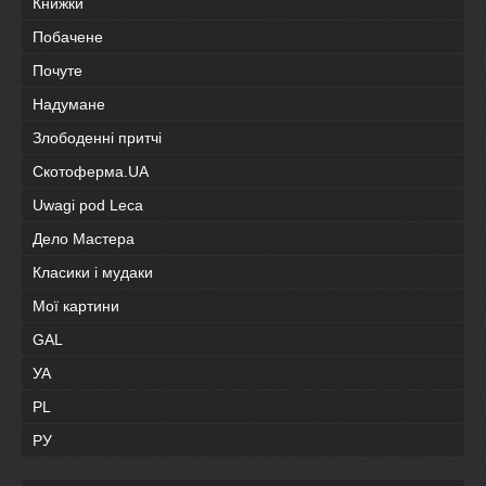
Книжки
Побачене
Почуте
Надумане
Злободенні притчі
Скотоферма.UA
Uwagi pod Leca
Дело Мастера
Класики і мудаки
Мої картини
GAL
УА
PL
РУ