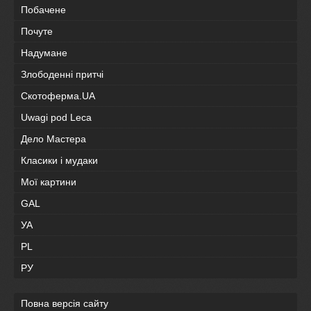
Побачене
Почуте
Надумане
Злободенні притчі
Скотоферма.UA
Uwagi pod Leca
Дело Мастера
Класики і мудаки
Мої картини
GAL
УА
PL
РУ
Повна версія сайту