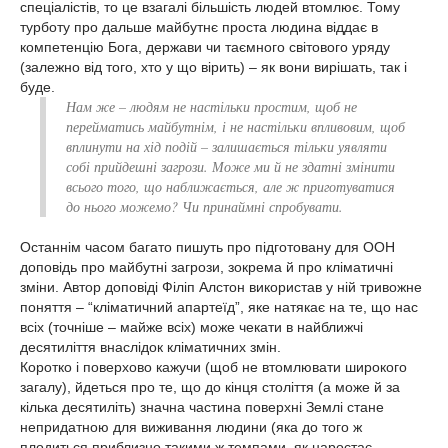
спеціалістів, то це взагалі більшість людей втомлює. Тому
турботу про дальше майбутнє проста людина віддає в
компетенцію Бога, держави чи таємного світового уряду
(залежно від того, хто у що вірить) – як вони вирішать, так і
буде.
Нам же – людям не настільки простим, щоб не
перейматись майбутнім, і не настільки впливовим, щоб
вплинути на хід подій – залишається тільки уявляти
собі прийдешні загрози. Може ми й не здатні змінити
всього того, що наближається, але ж приготуватися
до нього можемо? Чи принаймні спробувати.
Останнім часом багато пишуть про підготовану для ООН
доповідь про майбутні загрози, зокрема й про кліматичні
зміни. Автор доповіді Філіп Алстон використав у ній тривожне
поняття – “кліматичний апартеїд”, яке натякає на те, що нас
всіх (точніше – майже всіх) може чекати в найближчі
десятиліття внаслідок кліматичних змін.
Коротко і поверхово кажучи (щоб не втомлювати широкого
загалу), йдеться про те, що до кінця століття (а може й за
кілька десятиліть) значна частина поверхні Землі стане
непридатною для виживання людини (яка до того ж
плодиться приблизно такими ж темпами, як наростає