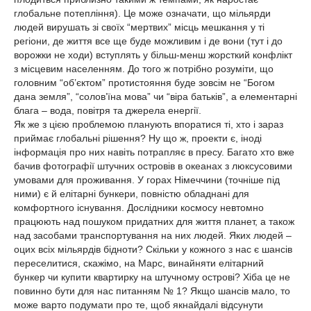
глобальне потепління). Це може означати, що мільярди
людей вирушать зі своїх “мертвих” місць мешкання у ті
регіони, де життя все ще буде можливим і де вони (тут і до
ворожки не ходи) вступлять у більш-менш жорсткий конфлікт
з місцевим населенням. До того ж потрібно розуміти, що
головним “об’єктом” протистояння буде зовсім не “Богом
дана земля”, “солов’їна мова” чи “віра батьків”, а елементарні
блага – вода, повітря та джерела енергії.
Як же з цією проблемою планують впоратися ті, хто і зараз
приймає глобальні рішення? Ну що ж, проекти є, іноді
інформація про них навіть потрапляє в пресу. Багато хто вже
бачив фотографії штучних островів в океанах з люксусовими
умовами для проживання. У горах Німеччини (точніше під
ними) є й елітарні бункери, повністю обладнані для
комфортного існування. Дослідники космосу невтомно
працюють над пошуком придатних для життя планет, а також
над засобами транспортування на них людей. Яких людей –
оцих всіх мільярдів бідноти? Скільки у кожного з нас є шансів
переселитися, скажімо, на Марс, винайняти елітарний
бункер чи купити квартирку на штучному острові? Хіба це не
повинно бути для нас питанням № 1? Якщо шансів мало, то
може варто подумати про те, щоб якнайдалі відсунути