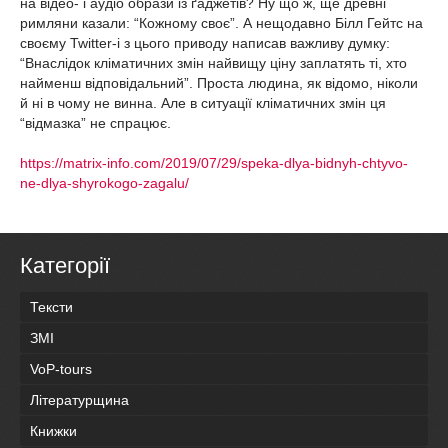
на відео- і аудіо образи із ґаджетів? Ну що ж, ще древні
римляни казали: “Кожному своє”. А нещодавно Білл Гейтс на
своєму Twitter-і з цього приводу написав важливу думку:
“Внаслідок кліматичних змін найвищу ціну заплатять ті, хто
найменш відповідальний”. Проста людина, як відомо, ніколи
й ні в чому не винна. Але в ситуації кліматичних змін ця
“відмазка” не спрацює.
https://matrix-info.com/2019/07/29/speka-dlya-bidnyh-chtyvo-
ne-dlya-shyrokogo-zagalu/
Категорії
Тексти
ЗМІ
VoP-tours
Літературщина
Книжки