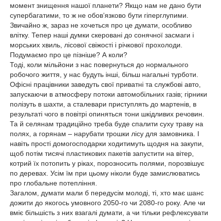
момент знищення нашої планети? Якщо нам не дано бути
супербагатими, то ж не обов’язково бути гіперглупими.
Звичайно ж, зараз не хочеться про це думати, особливо
влітку. Тепер наші думки скеровані до сонячної засмаги і
морських хвиль, лісової свіжості і річкової прохолоди.
Подумаємо про це пізніше? А коли?
Тоді, коли мільйони з нас повернуться до нормального
робочого життя, у нас будуть інші, більш нагальні турботи.
Офісні працівники заведуть свої приватні та службові авто,
запускаючи в атмосферу потоки автомобільних газів; гірники
полізуть в шахти, а сталевари приступлять до мартенів, в
результаті чого в повітрі опиняться тони шкідливих речовин.
Та й селянам традиційно треба буде спалити суху траву на
полях, а горянам – нарубати трошки лісу для замовника. І
навіть прості домогосподарки ходитимуть щодня на закупи,
щоб потім тисячі пластикових пакетів запустити на вітер,
котрий їх потопить у ріках, порозносить полями, порозвішує
по деревах. Усім їм при цьому ніколи буде замислюватись
про глобальне потепління.
Загалом, думати мали б передусім молоді, ті, хто має шанс
дожити до якогось умовного 2050-го чи 2080-го року. Але чи
вміє більшість з них взагалі думати, а чи тільки рефлексувати