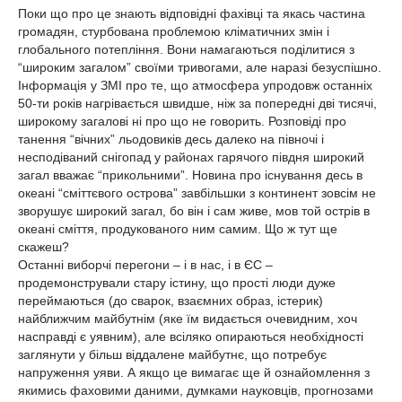
Поки що про це знають відповідні фахівці та якась частина
громадян, стурбована проблемою кліматичних змін і
глобального потепління. Вони намагаються поділитися з
“широким загалом” своїми тривогами, але наразі безуспішно.
Інформація у ЗМІ про те, що атмосфера упродовж останніх
50-ти років нагрівається швидше, ніж за попередні дві тисячі,
широкому загалові ні про що не говорить. Розповіді про
танення “вічних” льодовиків десь далеко на півночі і
несподіваний снігопад у районах гарячого півдня широкий
загал вважає “прикольними”. Новина про існування десь в
океані “сміттєвого острова” завбільшки з континент зовсім не
зворушує широкий загал, бо він і сам живе, мов той острів в
океані сміття, продукованого ним самим. Що ж тут ще
скажеш?
Останні виборчі перегони – і в нас, і в ЄС –
продемонстрували стару істину, що прості люди дуже
переймаються (до сварок, взаємних образ, істерик)
найближчим майбутнім (яке їм видається очевидним, хоч
насправді є уявним), але всіляко опираються необхідності
заглянути у більш віддалене майбутнє, що потребує
напруження уяви. А якщо це вимагає ще й ознайомлення з
якимись фаховими даними, думками науковців, прогнозами