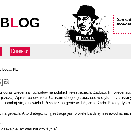
 B
L
OG
Sim vid
movča
а
Книжки
d Leca
/
PL
ja
i coraz więcej samochodów na polskich rejestracjach. Zadużo. Im więcej aut
jeżdżą. Wprost po-świńsku. Czasem chcę się żucić coś w stylu - "ty zasran
: uspokój się, człowieku! Przecież po gębie widać, że to żadni Polacy, tylko 
na gębach. A to dlatego, iż ryjestracja jest o wiele bardziej niezawodna, niż r
ec:
 czekajcie, aż was nauczy życie”.