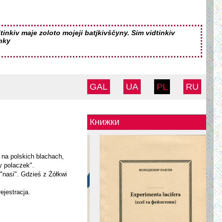
tinkiv maje zoloto mojeji batjkivščyny. Sim vidtinkiv
nky
GAL
UA
PL
RU
Книжки
 na polskich blachach,
y polaczek".
"nasi". Gdzieś z Żółkwi
ejestracja.