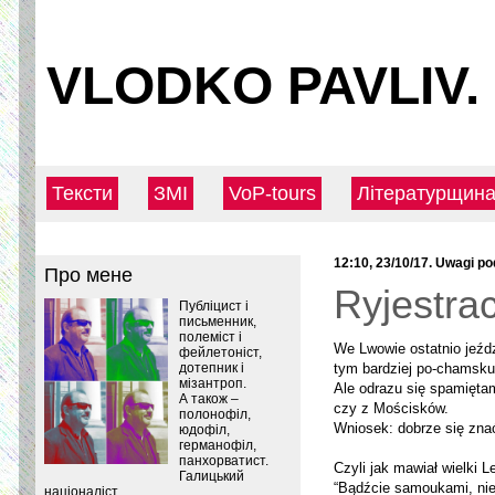
VLODKO PAVLIV.
Тексти
ЗМІ
VoP-tours
Літературщин
12:10, 23/10/17.
Uwagi po
Про мене
Ryjestrac
Публіцист і
письменник,
полеміст і
We Lwowie ostatnio jeźdz
фейлетоніст,
дотепник і
tym bardziej po-chamsku 
мізантроп.
Ale odrazu się spamiętam
А також –
czy z Mościsków.
полонофіл,
Wniosek: dobrze się znać 
юдофіл,
германофіл,
панхорватист.
Czyli jak mawiał wielki L
Галицький
“Bądźcie samoukami, nie
націоналіст