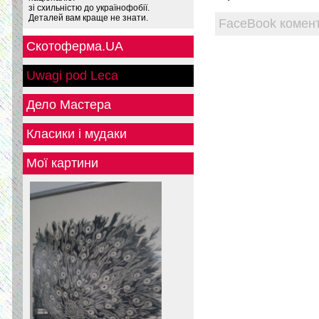
зі схильністю до українофобії.
Деталей вам краще не знати.
FaceBook комент
Скотоферма.UA
Uwagi pod Leca
Дело Мастера
Класики і мудаки
Мої картини