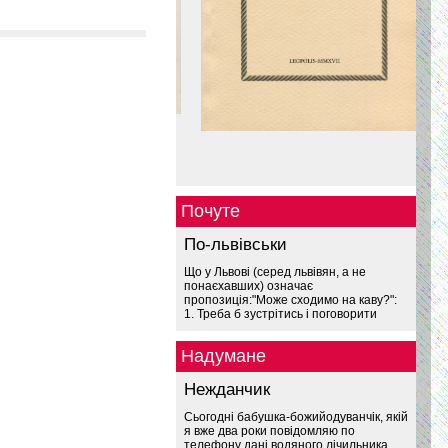
Почуте
По-львівськи
Що у Львові (серед львівян, а не
понаєхавших) означає
пропозиція:"Може сходимо на каву?":
1. Треба б зустрітись і поговорити
Надумане
Нежданчик
Сьогодні бабушка-божийодуванчік, якій
я вже два роки повідомляю по
телефону дані водяного лічильника,