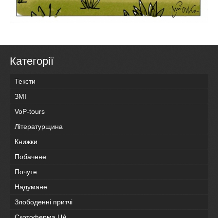
Категорії
Тексти
ЗМІ
VoP-tours
Літературщина
Книжки
Побачене
Почуте
Надумане
Злободенні притчі
Скотоферма.UA