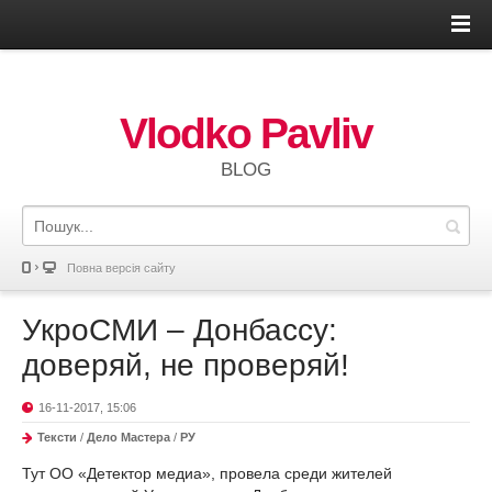
Vlodko Pavliv
BLOG
Повна версія сайту
УкроСМИ – Донбассу:
доверяй, не проверяй!
16-11-2017, 15:06
Тексти
/
Дело Мастера
/
РУ
Тут ОО «Детектор медиа», провела среди жителей