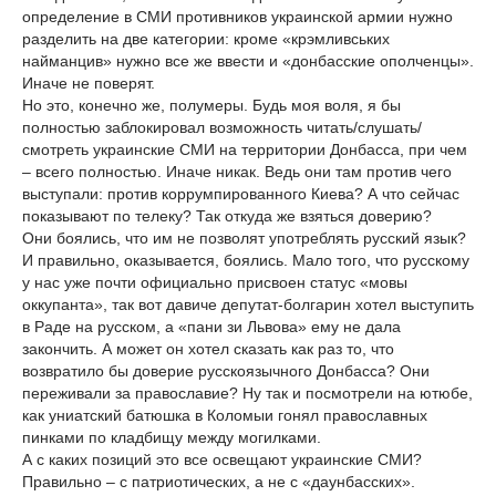
определение в СМИ противников украинской армии нужно
разделить на две категории: кроме «крэмливських
найманцив» нужно все же ввести и «донбасские ополченцы».
Иначе не поверят.
Но это, конечно же, полумеры. Будь моя воля, я бы
полностью заблокировал возможность читать/слушать/
смотреть украинские СМИ на территории Донбасса, при чем
– всего полностью. Иначе никак. Ведь они там против чего
выступали: против коррумпированного Киева? А что сейчас
показывают по телеку? Так откуда же взяться доверию?
Они боялись, что им не позволят употреблять русский язык?
И правильно, оказывается, боялись. Мало того, что русскому
у нас уже почти официально присвоен статус «мовы
оккупанта», так вот давиче депутат-болгарин хотел выступить
в Раде на русском, а «пани зи Львова» ему не дала
закончить. А может он хотел сказать как раз то, что
возвратило бы доверие русскоязычного Донбасса? Они
переживали за православие? Ну так и посмотрели на ютюбе,
как униатский батюшка в Коломыи гонял православных
пинками по кладбищу между могилками.
А с каких позиций это все освещают украинские СМИ?
Правильно – с патриотических, а не с «даунбасских».