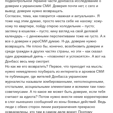
подконтрольной Украине части Донбасса исследование о
доверии к украинским СМИ. Доверия почти нет, с сего и
вывод: доверие нужно возвращать.
Согласен, тема, как говорится «важная и актуальная». Я
тоже над этим думаю, просто места себе не нахожу: хожу-
хожу по квартире, пойду открою холодильник – пусто;
загляну в кошелек – пусто; кину взгляд на свой деловой
календарь – с денежными перспективами тоже не густо. А я
все о доверии к укроСМИ думаю. Н-да, доверие нужно
возвращать. Не плохо бы, конечно, возобновить доверие и
среди граждан в других частях страны, но эти – как сказал
один дэржавный диячь – «повоняют и успокоятся». А вот на
Донбасс весь мир смотрит.
Но как же его возвратить? Первое, что приходит на мысль:
нужно немедленно поубирать из интернета и архивов СМИ
те публикации, где жителей Донбасса украинские
журналисты называли зомбированными, неполноценными,
отсталыми, асоциальными элементами и всякими там гомо-
советикусами. А то какое же может быть доверие, если тебя
считают за идиота? Потом нужно внести некие корректировки
в слог нынешних сообщений из зоны боевых действий. Ведь
люди с обеих сторон линии разграничения прекрасно
осведомлены, кто там в самом деле воюет. Поэтому