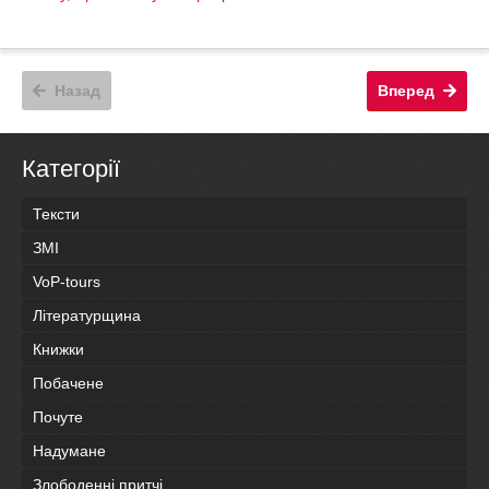
Назад
Вперед
Категорії
Тексти
ЗМІ
VoP-tours
Літературщина
Книжки
Побачене
Почуте
Надумане
Злободенні притчі