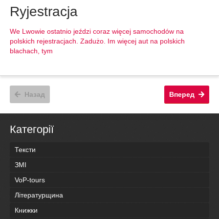
Ryjestracja
We Lwowie ostatnio jeździ coraz więcej samochodów na
polskich rejestracjach. Zadużo. Im więcej aut na polskich
blachach, tym
Назад
Вперед
Категорії
Тексти
ЗМІ
VoP-tours
Літературщина
Книжки