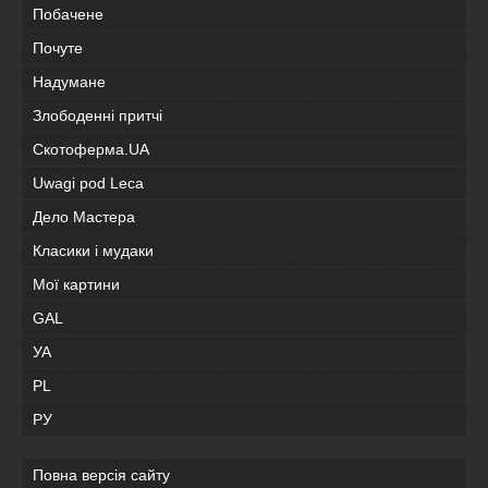
Побачене
Почуте
Надумане
Злободенні притчі
Скотоферма.UA
Uwagi pod Leca
Дело Мастера
Класики і мудаки
Мої картини
GAL
УА
PL
РУ
Повна версія сайту