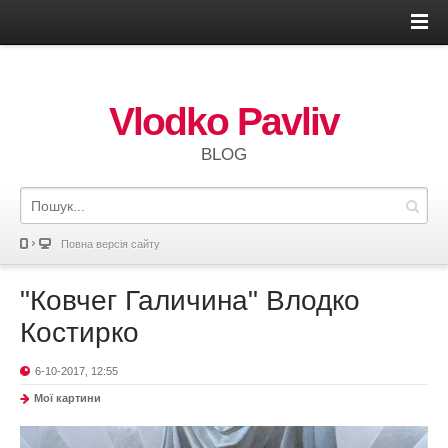
Vlodko Pavliv
BLOG
Повна версія сайту
"Ковчег Галичина" Влодко
Костирко
6-10-2017, 12:55
Мої картини