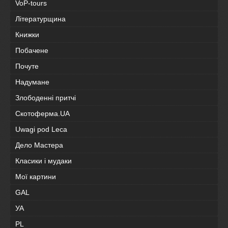
VoP-tours
Літературщина
Книжки
Побачене
Почуте
Надумане
Злободенні притчі
Скотоферма.UA
Uwagi pod Leca
Дело Мастера
Класики і мудаки
Мої картини
GAL
УА
PL