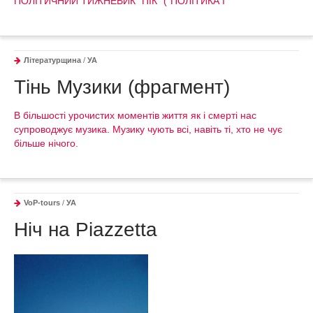
ПОЛІТИЧНИЙ ТИЖНЕВИК “ПІК” (“ПОЛІТИКА І
Літературщина
/
УА
Тінь Музики (фрагмент)
В більшості урочистих моментів життя як і смерті нас
супроводжує музика. Музику чують всі, навіть ті, хто не чує
більше нічого.
VoP-tours
/
УА
Ніч на Piazzetta