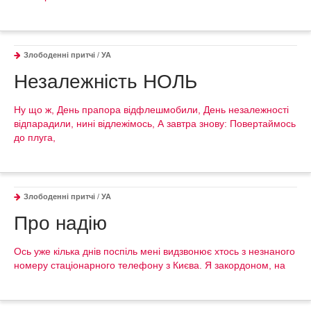
Злободенні притчі
/
УА
Незалежність НОЛЬ
Ну що ж, День прапора відфлешмобили, День незалежності
відпарадили, нині відлежімось, А завтра знову: Повертаймось
до плуга,
Злободенні притчі
/
УА
Про надію
Ось уже кілька днів поспіль мені видзвонює хтось з незнаного
номеру стаціонарного телефону з Києва. Я закордоном, на