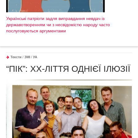
Українські патріоти задля виправдання невдач із
державотворенням чи з несвідомістю народу часто
послуговуються аргументами
Тексти
/
ЗМІ
/
УА
“ПІК”: ХХ-ЛІТТЯ ОДНІЄЇ ІЛЮЗІЇ