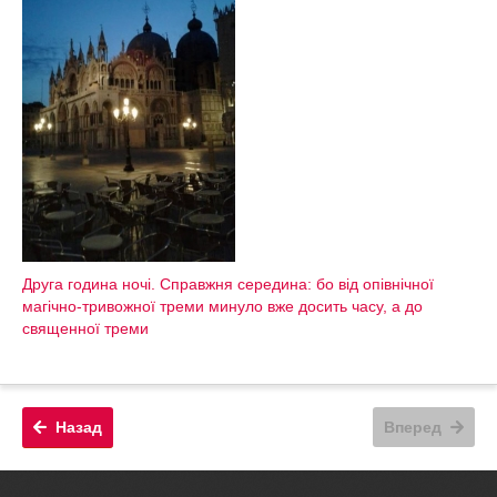
Друга година ночі. Справжня середина: бо від опівнічної
магічно-тривожної треми минуло вже досить часу, а до
священної треми
Назад
Вперед