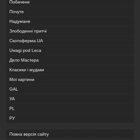
Побачене
Почуте
Надумане
Злободенні притчі
Скотоферма.UA
Uwagi pod Leca
Дело Мастера
Класики і мудаки
Мої картини
GAL
УА
PL
РУ
Повна версія сайту