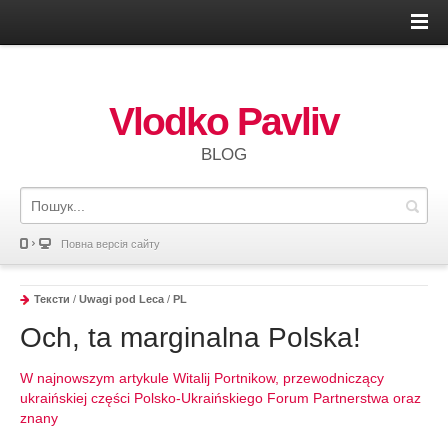
Vlodko Pavliv
BLOG
Повна версія сайту
Тексти
/
Uwagi pod Leca
/
PL
Och, ta marginalna Polska!
W najnowszym artykule Witalij Portnikow, przewodniczący
ukraińskiej części Polsko-Ukraińskiego Forum Partnerstwa oraz
znany