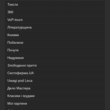
Тексти
ЗМІ
VoP-tours
Літературщина
Книжки
Побачене
Почуте
Надумане
Злободенні притчі
Скотоферма.UA
Uwagi pod Leca
Дело Мастера
Класики і мудаки
Мої картини