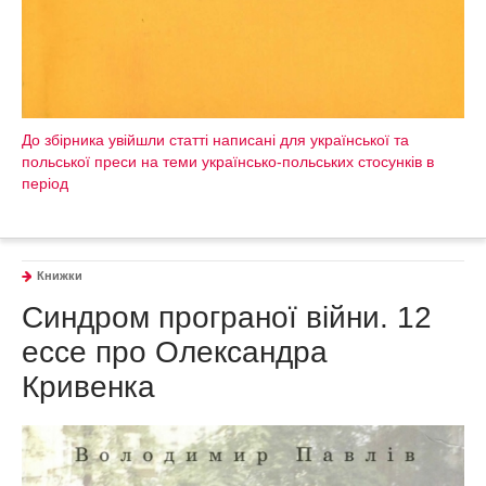
До збірника увійшли статті написані для української та
польської преси на теми українсько-польських стосунків в
період
Книжки
Синдром програної війни. 12
ессе про Олександра
Кривенка