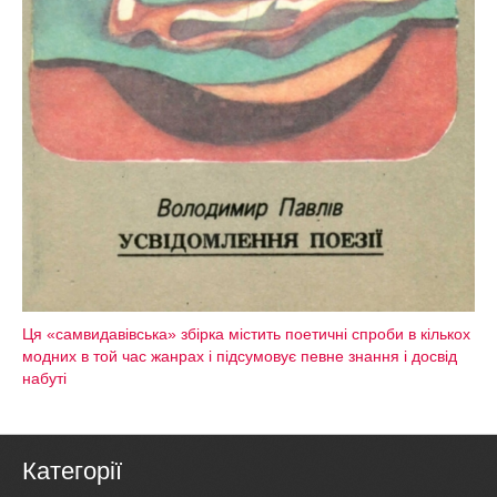
Ця «самвидавівська» збірка містить поетичні спроби в кількох
модних в той час жанрах і підсумовує певне знання і досвід
набуті
Категорії