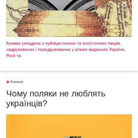
Книжка укладена з публіцистичних та есеїстичних творів,
надрукованих і передрукованих у різних виданнях України,
Росії та
Книжки
Чому поляки не люблять
українців?