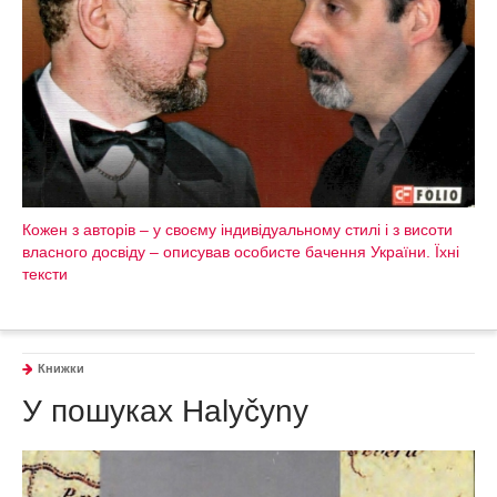
Кожен з авторів – у своєму індивідуальному стилі і з висоти
власного досвіду – описував особисте бачення України. Їхні
тексти
Книжки
У пошуках Halyčyny