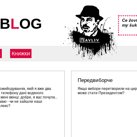
 B
L
OG
Ce žov
my šuk
а
Книжки
Передвиборче
жийодуванчік, якій я вже два
Якщо вибори перетворили на цирк
 телефону дані водяного
може стати Президентом?
мені вкінці: добре, я вас почула...
маю - чи не зайшли наші
алеко?