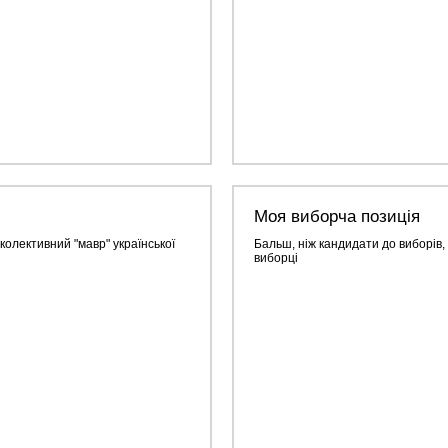
Моя виборча позиція
 колективний "мавр" української
Бальш, ніж кандидати до виборів, м
виборці