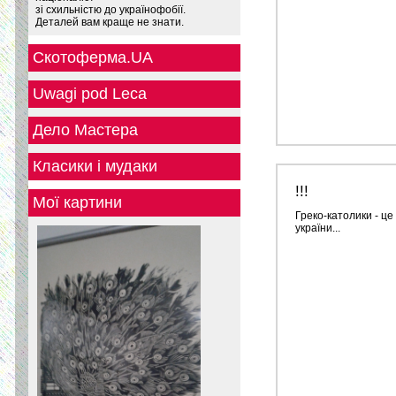
зі схильністю до українофобії.
Деталей вам краще не знати.
Скотоферма.UA
Uwagi pod Leca
Дело Мастера
Класики і мудаки
!!!
Мої картини
Греко-католики - це
україни...