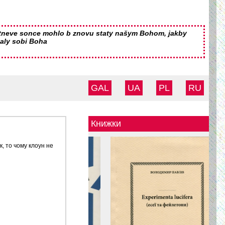
tneve sonce mohlo b znovu staty našym Bohom, jakby
aly sobi Boha
GAL
UA
PL
RU
Книжки
, то чому клоун не