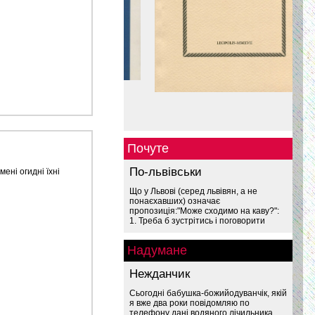
Почуте
По-львівськи
ені огидні їхні
Що у Львові (серед львівян, а не
понаєхавших) означає
пропозиція:"Може сходимо на каву?":
1. Треба б зустрітись і поговорити
Надумане
Нежданчик
Сьогодні бабушка-божийодуванчік, якій
я вже два роки повідомляю по
телефону дані водяного лічильника,