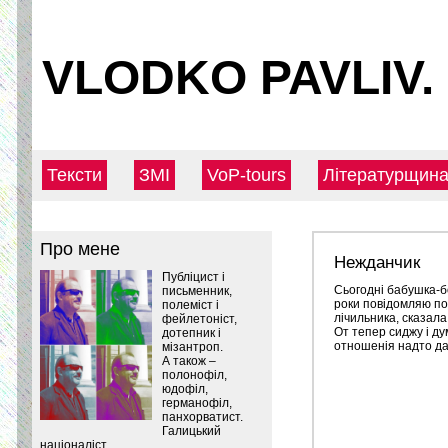
VLODKO PAVLIV.
Тексти
ЗМІ
VoP-tours
Літературщин
Про мене
Нежданчик
Публіцист і
Сьогодні бабушка-бо
письменник,
роки повідомляю по
полеміст і
лічильника, сказала 
фейлетоніст,
От тепер сиджу і ду
дотепник і
отношенія надто д
мізантроп.
А також –
полонофіл,
юдофіл,
германофіл,
панхорватист.
Галицький
націоналіст