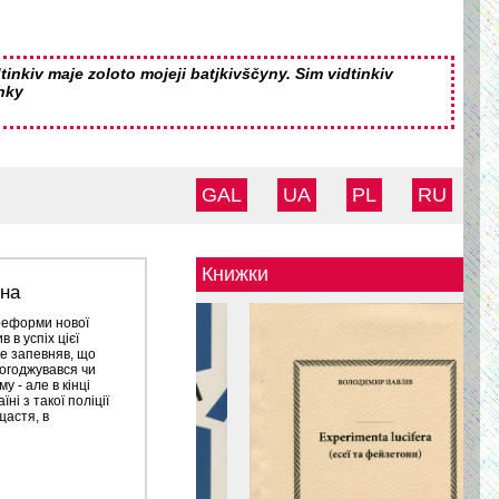
tinkiv maje zoloto mojeji batjkivščyny. Sim vidtinkiv
nky
GAL
UA
PL
RU
Книжки
вна
 реформи нової
в в успіх цієї
се запевняв, що
 погоджувався чи
у - але в кінці
їні з такої поліції
щастя, в