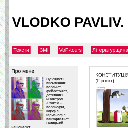
VLODKO PAVLIV.
Тексти
ЗМІ
VoP-tours
Літературщин
Про мене
КОНСТИТУЦІЯ
Публіцист і
(Проект)
письменник,
полеміст і
фейлетоніст,
дотепник і
мізантроп.
А також –
полонофіл,
юдофіл,
германофіл,
панхорватист.
Галицький
націоналіст