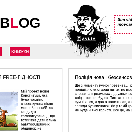
 B
L
OG
Sim vid
movča
а
Книжки
 FREE-ГІДНОСТІ
Поліція нова і безсенсо
Ще з моменту гучної презентації
поліції, як, як старий нитик, не віри
Мій проект нової
справи, а в розмовах з друзями в
Конституції, яка
«ніц з того не буде». Тим, хто не
буде негайно
сумнівався, я довго пояснював, чом
впроваджена після
завжди був висновок: бо у такій кра
мого обрання!Я, як
не буде ніякої користі. Все це, на 
кандидат-
самовисуванець, що
встиг вже дати кілька
багатообіцяючих
обіцянок, не