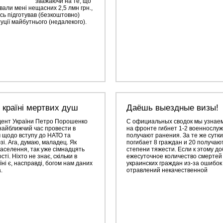
зважаючи на те, що
вали мені нещасних 2,5 лмн грн.,
 ось підготував (безкоштовно)
уції майбутнього (недалекого).
країні мертвих душ
Даёшь выездные визы!
дент України Петро Порошенко
С официальных сводок мы узнаем
 найближчий час провести в
на фронте гибнет 1-2 военнослуж
 щодо вступу до НАТО та
получают ранения. За те же сутк
і. Ага, думаю, маладец. Як
погибает 8 граждан и 20 получаю
аселення, так уже сімнадцять
степени тяжести. Если к этому д
ті. Ніхто не знає, скільки в
ежесуточное количество смертей 
їні є, насправді, богом нам даних
украинских граждан из-за ошибок
.
отравлений некачественной