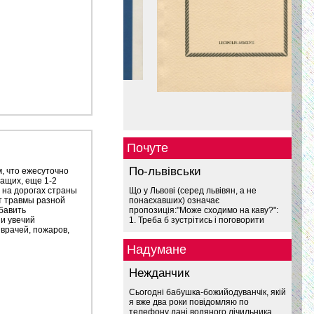
Почуте
По-львівськи
, что ежесуточно
ащих, еще 1-2
и на дорогах страны
Що у Львові (серед львівян, а не
т травмы разной
понаєхавших) означає
обавить
пропозиція:"Може сходимо на каву?":
и увечий
1. Треба б зустрітись і поговорити
 врачей, пожаров,
Надумане
Нежданчик
Сьогодні бабушка-божийодуванчік, якій
я вже два роки повідомляю по
телефону дані водяного лічильника,