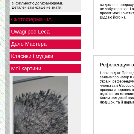
зі схильністю до українофобії.
ви досі не перераху
Деталей вам краще не знати.
не забув про вас. І
проект моєї Констит
Віддаю його на
Скотоферма.UA
Uwagi pod Leca
Дело Мастера
Класики і мудаки
Референдум в 
Мої картини
Новина дня: Прези
заявив про намір в
Україні референдум
членства в Євросоюз
провести перепис н
годків нема можливос
богом нам даній кра
людішок, та й дарма