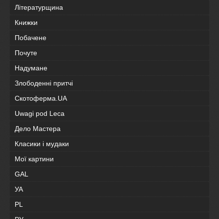
Літературщина
Книжки
Побачене
Почуте
Надумане
Злободенні притчі
Скотоферма.UA
Uwagi pod Leca
Дело Мастера
Класики і мудаки
Мої картини
GAL
УА
PL