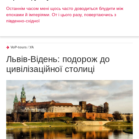
Останнім часом мені щось часто доводиться блудити між
епохами й імперіями. От і цього разу, повертаючись з
південно-східної
VoP-tours
/
УА
Львів-Відень: подорож до
цивілізаційної столиці