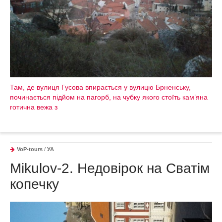
Там, де вулиця Гусова впирається у вулицю Брненську,
починається підйом на пагорб, на чубку якого стоїть кам’яна
готична вежа з
VoP-tours
/
УА
Mikulov-2. Недовірок на Сватім
копечку