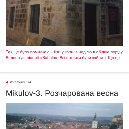
Так, це було помилкою – йти у квітні в неділю в обідню пору у
Воднян до піцерії «Buffalo». Всі столики були зайняті. Що це –
VoP-tours
/
УА
Mikulov-3. Розчарована весна