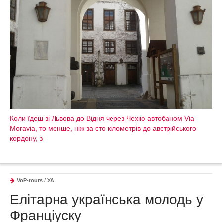
Коли їдеш зі Львова до Відня через Чехію автобаном Via
Moravia, то менше, ніж за сто кілометрів до австрійського
кордону, з
VoP-tours
/
УА
Елітарна українська молодь у
Франціуску