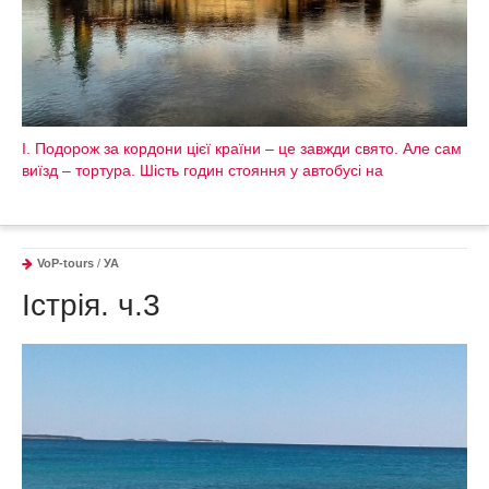
І. Подорож за кордони цієї країни – це завжди свято. Але сам
виїзд – тортура. Шість годин стояння у автобусі на
VoP-tours
/
УА
Істрія. ч.3