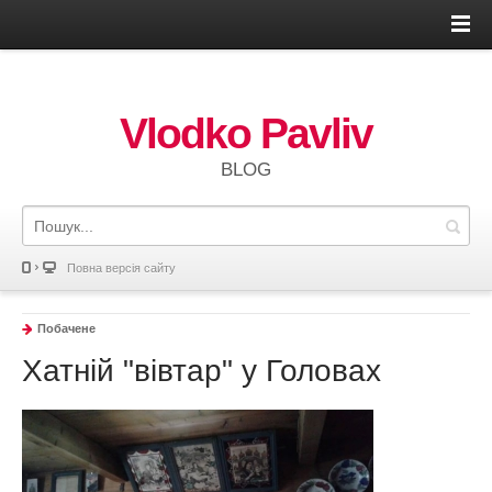
Vlodko Pavliv
BLOG
Повна версія сайту
Побачене
Хатній "вівтар" у Головах