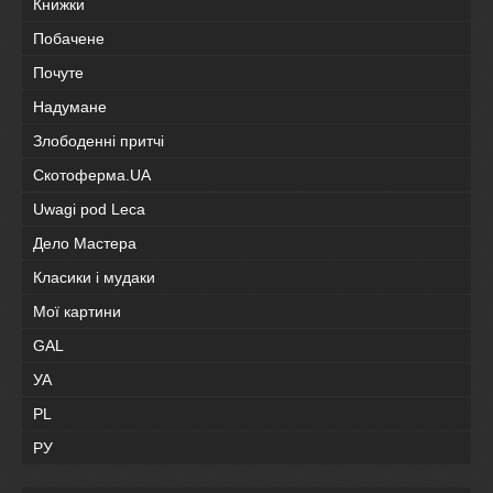
Книжки
Побачене
Почуте
Надумане
Злободенні притчі
Скотоферма.UA
Uwagi pod Leca
Дело Мастера
Класики і мудаки
Мої картини
GAL
УА
PL
РУ