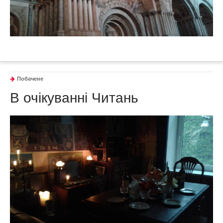
Побачене
В очікуванні Читань